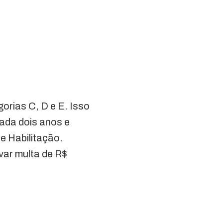
orias C, D e E. Isso
cada dois anos e
e Habilitação.
var multa de R$