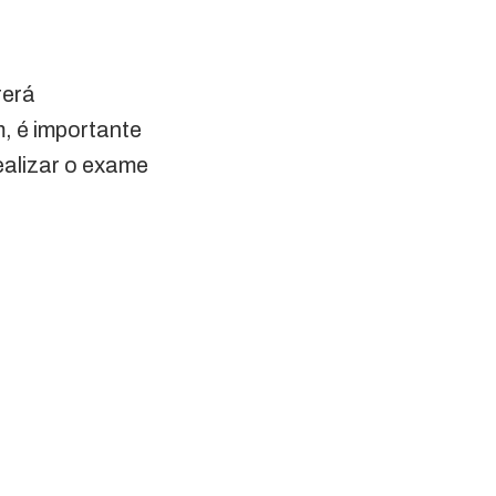
rerá
m, é importante
ealizar o exame