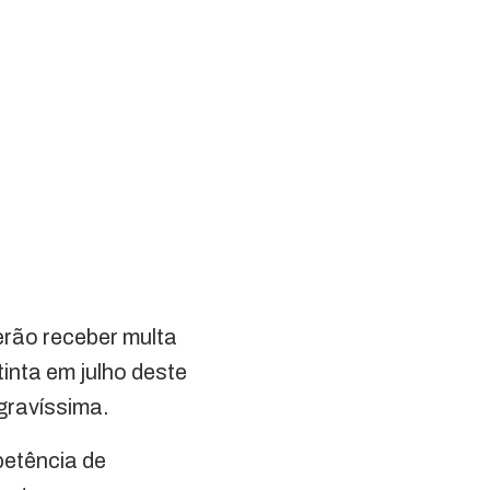
erão receber multa
inta em julho deste
 gravíssima.
petência de