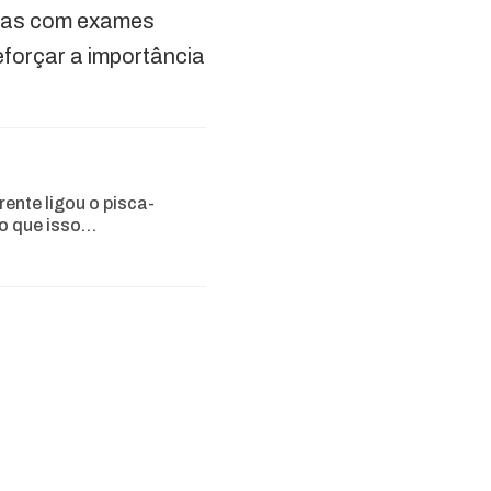
istas com exames
eforçar a importância
rente ligou o pisca-
 o que isso…