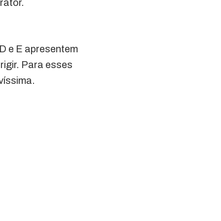
rator.
 D e E apresentem
rigir. Para esses
víssima.