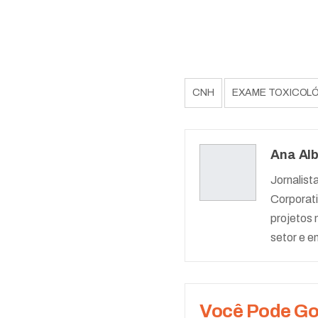
CNH
EXAME TOXICOL
Ana Alb
Jornalis
Corporati
projetos 
setor e e
Você Pode G