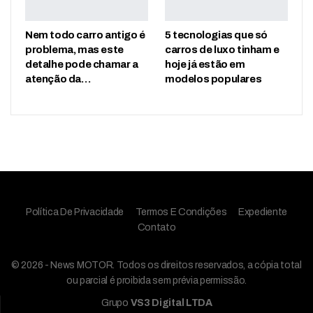
Nem todo carro antigo é
5 tecnologias que só
problema, mas este
carros de luxo tinham e
detalhe pode chamar a
hoje já estão em
atenção da…
modelos populares
Política De Privacidade
Termos E Condições
Expediente
Contato
© 2026 - News MOTOR. Todos os direitos reservados, a cópia total
ou parcial é proibida sem prévia permissão.
Grupo
VS3 Digital LTDA