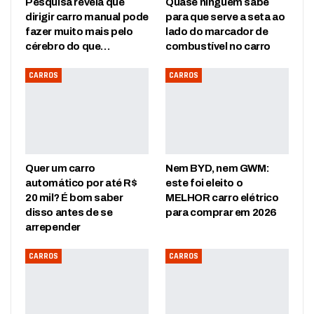
Pesquisa revela que
Quase ninguém sabe
dirigir carro manual pode
para que serve a seta ao
fazer muito mais pelo
lado do marcador de
cérebro do que…
combustível no carro
CARROS
CARROS
Quer um carro
Nem BYD, nem GWM:
automático por até R$
este foi eleito o
20 mil? É bom saber
MELHOR carro elétrico
disso antes de se
para comprar em 2026
arrepender
CARROS
CARROS