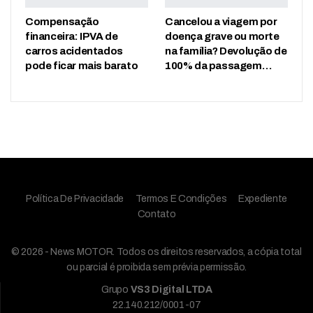
Compensação
Cancelou a viagem por
financeira: IPVA de
doença grave ou morte
carros acidentados
na família? Devolução de
pode ficar mais barato
100% da passagem…
Política De Privacidade
Termos E Condições
Expediente
Contato
© 2026 - News MOTOR. Todos os direitos reservados, a cópia total
ou parcial é proibida sem prévia permissão.
Grupo
VS3 Digital LTDA
22.140.212/0001-07