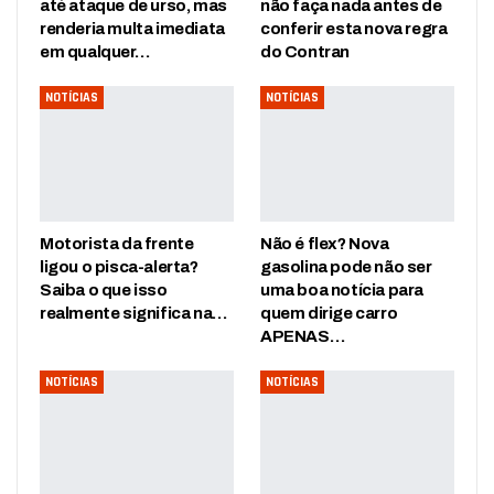
até ataque de urso, mas
não faça nada antes de
renderia multa imediata
conferir esta nova regra
em qualquer…
do Contran
NOTÍCIAS
NOTÍCIAS
Motorista da frente
Não é flex? Nova
ligou o pisca-alerta?
gasolina pode não ser
Saiba o que isso
uma boa notícia para
realmente significa na…
quem dirige carro
APENAS…
NOTÍCIAS
NOTÍCIAS