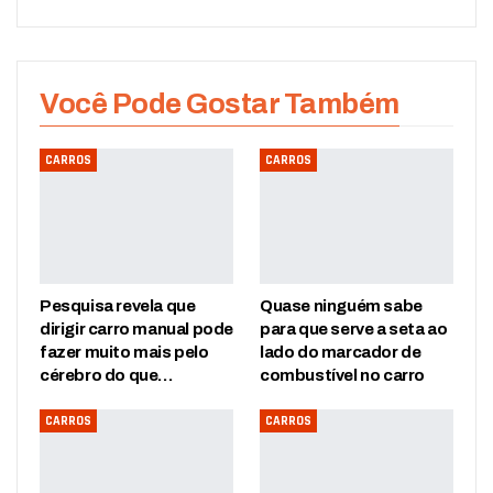
Você Pode Gostar Também
CARROS
CARROS
Pesquisa revela que
Quase ninguém sabe
dirigir carro manual pode
para que serve a seta ao
fazer muito mais pelo
lado do marcador de
cérebro do que…
combustível no carro
CARROS
CARROS