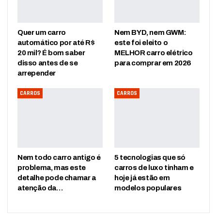
Quer um carro
Nem BYD, nem GWM:
automático por até R$
este foi eleito o
20 mil? É bom saber
MELHOR carro elétrico
disso antes de se
para comprar em 2026
arrepender
CARROS
CARROS
Nem todo carro antigo é
5 tecnologias que só
problema, mas este
carros de luxo tinham e
detalhe pode chamar a
hoje já estão em
atenção da…
modelos populares