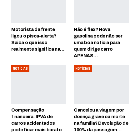
Motorista da frente
Não é flex? Nova
ligou o pisca-alerta?
gasolina pode não ser
Saiba o que isso
uma boa notícia para
realmente significa na…
quem dirige carro
APENAS…
NOTÍCIAS
NOTÍCIAS
Compensação
Cancelou a viagem por
financeira: IPVA de
doença grave ou morte
carros acidentados
na família? Devolução de
pode ficar mais barato
100% da passagem…