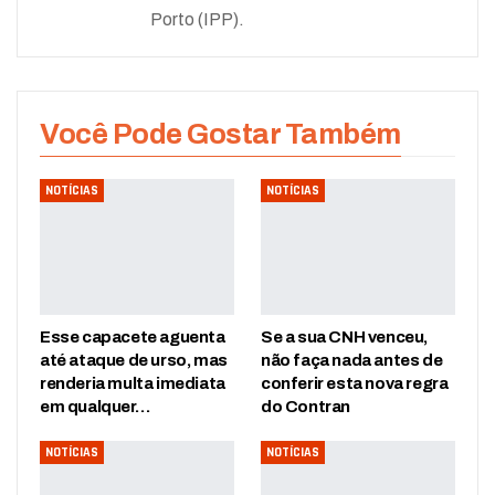
Porto (IPP).
Você Pode Gostar Também
NOTÍCIAS
NOTÍCIAS
Esse capacete aguenta
Se a sua CNH venceu,
até ataque de urso, mas
não faça nada antes de
renderia multa imediata
conferir esta nova regra
em qualquer…
do Contran
NOTÍCIAS
NOTÍCIAS