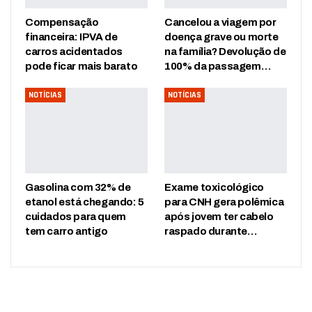
Compensação
Cancelou a viagem por
financeira: IPVA de
doença grave ou morte
carros acidentados
na família? Devolução de
pode ficar mais barato
100% da passagem…
NOTÍCIAS
NOTÍCIAS
Gasolina com 32% de
Exame toxicológico
etanol está chegando: 5
para CNH gera polêmica
cuidados para quem
após jovem ter cabelo
tem carro antigo
raspado durante…