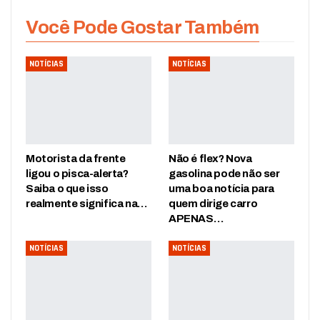
Você Pode Gostar Também
NOTÍCIAS
NOTÍCIAS
Motorista da frente
Não é flex? Nova
ligou o pisca-alerta?
gasolina pode não ser
Saiba o que isso
uma boa notícia para
realmente significa na…
quem dirige carro
APENAS…
NOTÍCIAS
NOTÍCIAS