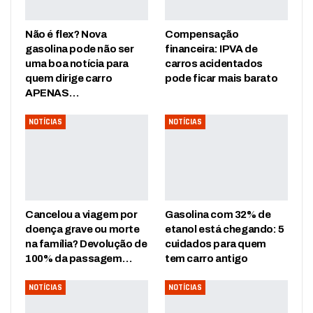
Não é flex? Nova
Compensação
gasolina pode não ser
financeira: IPVA de
uma boa notícia para
carros acidentados
quem dirige carro
pode ficar mais barato
APENAS…
NOTÍCIAS
NOTÍCIAS
Cancelou a viagem por
Gasolina com 32% de
doença grave ou morte
etanol está chegando: 5
na família? Devolução de
cuidados para quem
100% da passagem…
tem carro antigo
NOTÍCIAS
NOTÍCIAS