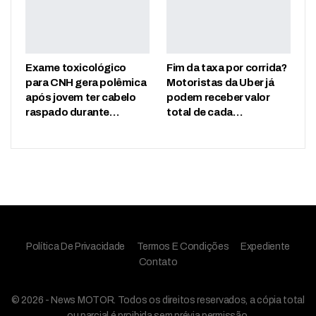
Exame toxicológico
Fim da taxa por corrida?
para CNH gera polêmica
Motoristas da Uber já
após jovem ter cabelo
podem receber valor
raspado durante…
total de cada…
Política De Privacidade
Termos E Condições
Expediente
Contato
© 2026 - News MOTOR. Todos os direitos reservados, a cópia total
ou parcial é proibida sem prévia permissão.