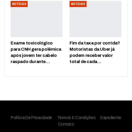
NOTÍCIAS
NOTÍCIAS
Exame toxicológico
Fim da taxa por corrida?
para CNH gera polêmica
Motoristas da Uber já
após jovem ter cabelo
podem receber valor
raspado durante…
total de cada…
Política De Privacidade
Termos E Condições
Expediente
Contato