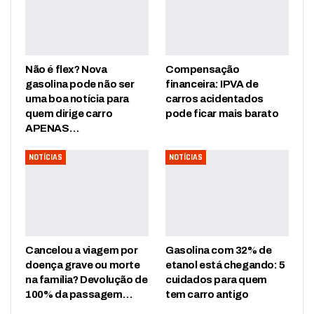
Não é flex? Nova
Compensação
gasolina pode não ser
financeira: IPVA de
uma boa notícia para
carros acidentados
quem dirige carro
pode ficar mais barato
APENAS…
NOTÍCIAS
NOTÍCIAS
Cancelou a viagem por
Gasolina com 32% de
doença grave ou morte
etanol está chegando: 5
na família? Devolução de
cuidados para quem
100% da passagem…
tem carro antigo