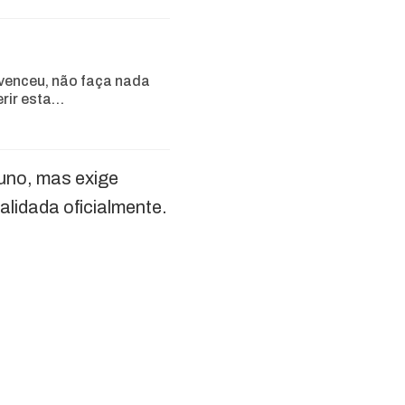
venceu, não faça nada
erir esta…
luno, mas exige
alidada oficialmente.