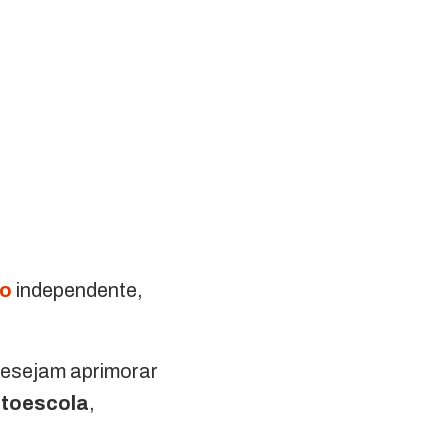
to
independente,
 desejam aprimorar
toescola
,