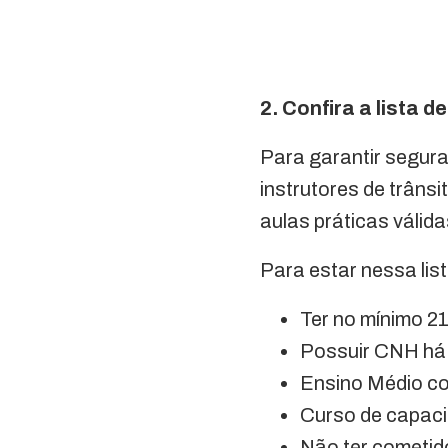
2. Confira a lista 
Para garantir seguran
instrutores de trâns
aulas práticas váli
Para estar nessa list
Ter no mínimo 2
Possuir CNH há 
Ensino Médio c
Curso de capacit
Não ter cometido