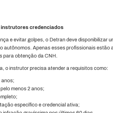
de instrutores credenciados
ça e evitar golpes, o Detran deve disponibilizar um
ito autônomos. Apenas esses profissionais estão 
das para obtenção da CNH.
a, o instrutor precisa atender a requisitos como:
1 anos;
pelo menos 2 anos;
ompleto;
ação específico e credencial ativa;
 infração gravíssima nos últimos 60 dias.