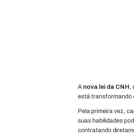
A
nova lei da CNH
,
está transformando 
Pela primeira vez, c
suas habilidades po
contratando diretame