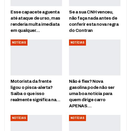
Esse capacete aguenta
Se a sua CNH venceu,
até ataque de urso, mas
não faça nada antes de
renderia multa imediata
conferir esta nova regra
em qualquer…
do Contran
NOTÍCIAS
NOTÍCIAS
Motorista da frente
Não é flex? Nova
ligou o pisca-alerta?
gasolina pode não ser
Saiba o que isso
uma boa notícia para
realmente significa na…
quem dirige carro
APENAS…
NOTÍCIAS
NOTÍCIAS