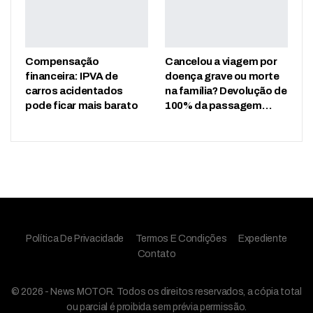
Compensação
Cancelou a viagem por
financeira: IPVA de
doença grave ou morte
carros acidentados
na família? Devolução de
pode ficar mais barato
100% da passagem…
Política De Privacidade
Termos E Condições
Expediente
Contato
© 2026 - News MOTOR. Todos os direitos reservados, a cópia total
ou parcial é proibida sem prévia permissão.