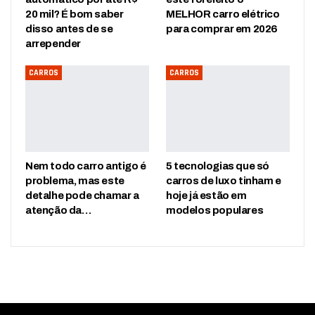
20 mil? É bom saber
MELHOR carro elétrico
disso antes de se
para comprar em 2026
arrepender
CARROS
CARROS
Nem todo carro antigo é
5 tecnologias que só
problema, mas este
carros de luxo tinham e
detalhe pode chamar a
hoje já estão em
atenção da…
modelos populares