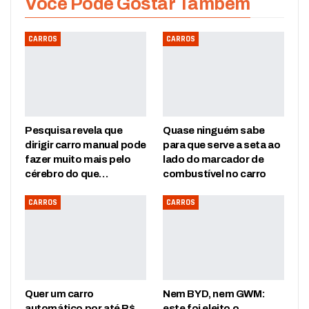
Você Pode Gostar Também
CARROS
CARROS
Pesquisa revela que
Quase ninguém sabe
dirigir carro manual pode
para que serve a seta ao
fazer muito mais pelo
lado do marcador de
cérebro do que…
combustível no carro
CARROS
CARROS
Quer um carro
Nem BYD, nem GWM:
automático por até R$
este foi eleito o