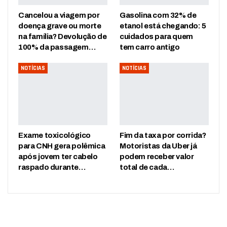
Cancelou a viagem por
Gasolina com 32% de
doença grave ou morte
etanol está chegando: 5
na família? Devolução de
cuidados para quem
100% da passagem…
tem carro antigo
NOTÍCIAS
NOTÍCIAS
Exame toxicológico
Fim da taxa por corrida?
para CNH gera polêmica
Motoristas da Uber já
após jovem ter cabelo
podem receber valor
raspado durante…
total de cada…