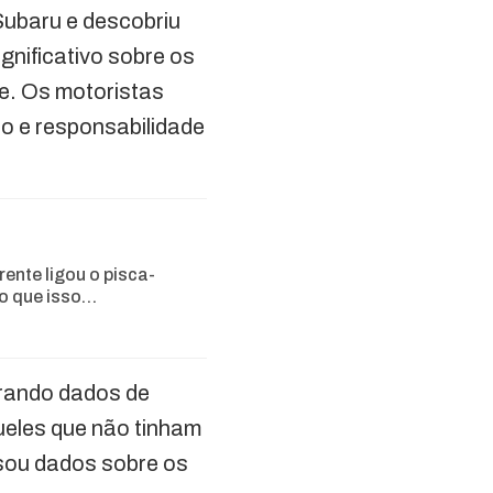
Subaru e descobriu
gnificativo sobre os
e. Os motoristas
o e responsabilidade
rente ligou o pisca-
 o que isso…
arando dados de
ueles que não tinham
usou dados sobre os