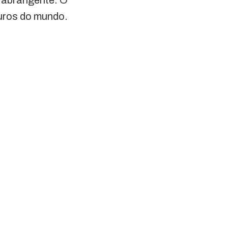
e abrangente. O
guros do mundo.