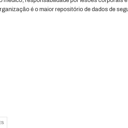
 médico, responsabilidade por lesões corporais 
rganização é o maior repositório de dados de se
ES