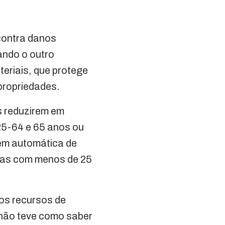
 contra danos
ando o outro
teriais, que protege
propriedades.
s reduzirem em
25-64 e 65 anos ou
gem automática de
oas com menos de 25
os recursos de
 não teve como saber