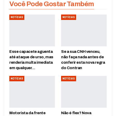
Você Pode Gostar Também
NOTÍCIAS
NOTÍCIAS
Esse capacete aguenta
Se a sua CNH venceu,
até ataque de urso, mas
não faça nada antes de
renderia multa imediata
conferir esta nova regra
em qualquer…
do Contran
NOTÍCIAS
NOTÍCIAS
Motorista da frente
Não é flex? Nova