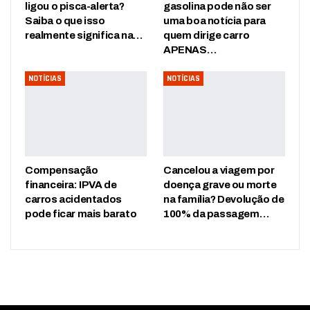
ligou o pisca-alerta?
gasolina pode não ser
Saiba o que isso
uma boa notícia para
realmente significa na…
quem dirige carro
APENAS…
NOTÍCIAS
NOTÍCIAS
Compensação
Cancelou a viagem por
financeira: IPVA de
doença grave ou morte
carros acidentados
na família? Devolução de
pode ficar mais barato
100% da passagem…