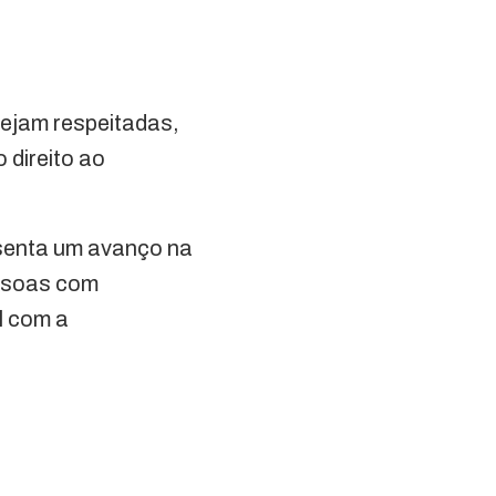
sejam respeitadas,
 direito ao
senta um avanço na
essoas com
l com a