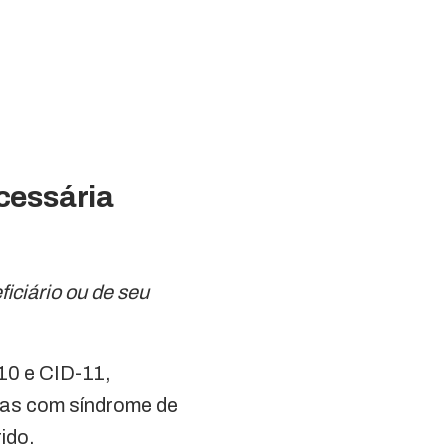
cessária
iciário ou de seu
10 e CID-11,
oas com síndrome de
ido.