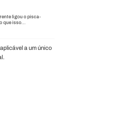
rente ligou o pisca-
 o que isso…
 aplicável a um único
l.