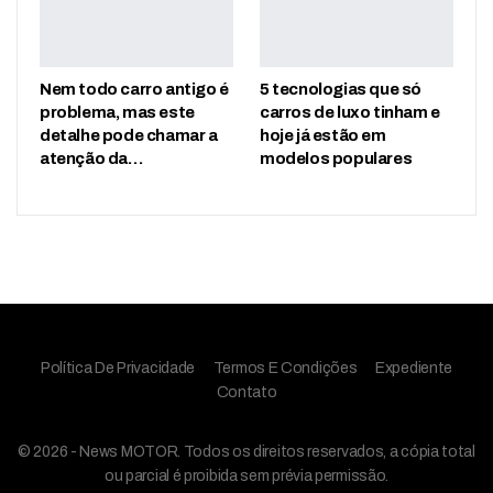
Nem todo carro antigo é
5 tecnologias que só
problema, mas este
carros de luxo tinham e
detalhe pode chamar a
hoje já estão em
atenção da…
modelos populares
Política De Privacidade
Termos E Condições
Expediente
Contato
© 2026 - News MOTOR. Todos os direitos reservados, a cópia total
ou parcial é proibida sem prévia permissão.