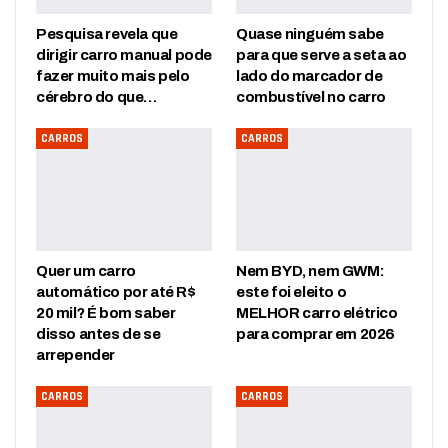
Pesquisa revela que
Quase ninguém sabe
dirigir carro manual pode
para que serve a seta ao
fazer muito mais pelo
lado do marcador de
cérebro do que…
combustível no carro
CARROS
CARROS
Quer um carro
Nem BYD, nem GWM:
automático por até R$
este foi eleito o
20 mil? É bom saber
MELHOR carro elétrico
disso antes de se
para comprar em 2026
arrepender
CARROS
CARROS