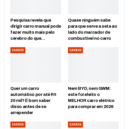
Pesquisa revela que
Quase ninguém sabe
dirigir carro manual pode
para que serve a seta ao
fazer muito mais pelo
lado do marcador de
cérebro do que…
combustível no carro
CARROS
CARROS
Quer um carro
Nem BYD, nem GWM:
automático por até R$
este foi eleito o
20 mil? É bom saber
MELHOR carro elétrico
disso antes de se
para comprar em 2026
arrepender
CARROS
CARROS