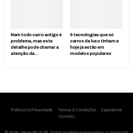
Nem todo carro antigo é
5 tecnologias que só
problema, mas este
carros de luxo tinham e
detalhe pode chamar a
hoje já estão em
atenção da…
modelos populares
Política De Privacidade
Termos E Condições
Expediente
Contato
© 2026 - News MOTOR. Todos os direitos reservados, a cópia total