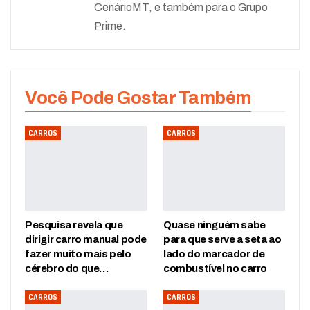
CenárioMT, e também para o Grupo
Prime.
Você Pode Gostar Também
CARROS
CARROS
Pesquisa revela que
Quase ninguém sabe
dirigir carro manual pode
para que serve a seta ao
fazer muito mais pelo
lado do marcador de
cérebro do que…
combustível no carro
CARROS
CARROS