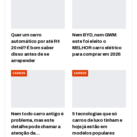
Quer um carro
Nem BYD, nem GWM:
automático por até R$
este foi eleito o
20 mil? É bom saber
MELHOR carro elétrico
disso antes de se
para comprar em 2026
arrepender
CARROS
CARROS
Nem todo carro antigo é
5 tecnologias que só
problema, mas este
carros de luxo tinham e
detalhe pode chamar a
hoje já estão em
atenção da…
modelos populares