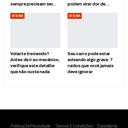
sempre precisam ser…
podem virar dor de…
OFICINA
OFICINA
Volante tremendo?
Seu carro pode estar
Antes de ir ao mecânico,
avisando algo grave: 7
verifique este detalhe
ruídos que você jamais
que não custa nada
deve ignorar
Política De Privacidade
Termos E Condições
Expediente