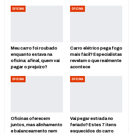
OFICINA
OFICINA
Meu carro foi roubado
Carro elétrico pega fogo
enquanto estava na
mais fácil? Especialistas
oficina: afinal, quem vai
revelam o que realmente
pagar o prejuízo?
acontece
OFICINA
OFICINA
Oficinas oferecem
Vai pegar estrada no
juntos, mas alinhamento
feriado? Estes 7 itens
e balanceamento nem
esquecidos do carro