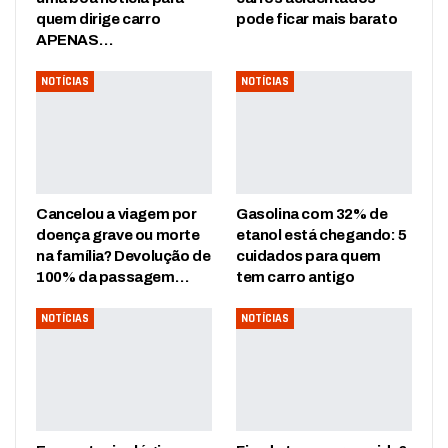
quem dirige carro
pode ficar mais barato
APENAS…
NOTÍCIAS
NOTÍCIAS
Cancelou a viagem por
Gasolina com 32% de
doença grave ou morte
etanol está chegando: 5
na família? Devolução de
cuidados para quem
100% da passagem…
tem carro antigo
NOTÍCIAS
NOTÍCIAS