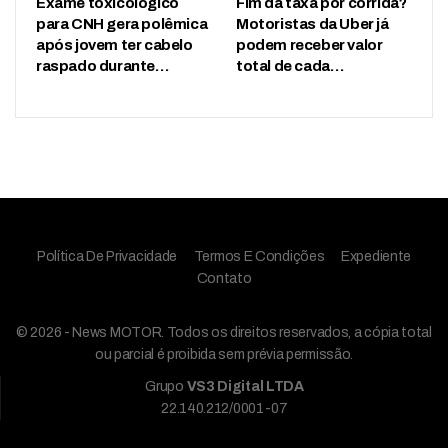
Exame toxicológico
Fim da taxa por corrida?
para CNH gera polêmica
Motoristas da Uber já
após jovem ter cabelo
podem receber valor
raspado durante…
total de cada…
Política De Privacidade
Termos E Condições
Expediente
Contato
© 2026 - News MOTOR. Todos os direitos reservados, a cópia total
ou parcial é proibida sem prévia permissão.
Grupo
VS3 Digital LTDA
22.140.212/0001-07