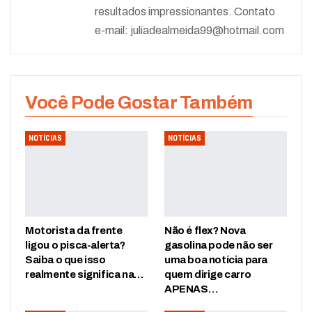
resultados impressionantes. Contato
e-mail:
juliadealmeida99@hotmail.com
Você Pode Gostar Também
NOTÍCIAS
NOTÍCIAS
Motorista da frente
Não é flex? Nova
ligou o pisca-alerta?
gasolina pode não ser
Saiba o que isso
uma boa notícia para
realmente significa na…
quem dirige carro
APENAS…