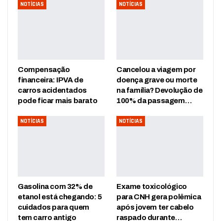
NOTÍCIAS
NOTÍCIAS
Compensação
Cancelou a viagem por
financeira: IPVA de
doença grave ou morte
carros acidentados
na família? Devolução de
pode ficar mais barato
100% da passagem…
NOTÍCIAS
NOTÍCIAS
Gasolina com 32% de
Exame toxicológico
etanol está chegando: 5
para CNH gera polêmica
cuidados para quem
após jovem ter cabelo
tem carro antigo
raspado durante…