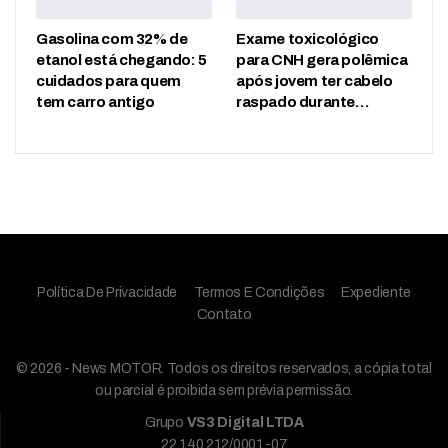
Gasolina com 32% de
Exame toxicológico
etanol está chegando: 5
para CNH gera polêmica
cuidados para quem
após jovem ter cabelo
tem carro antigo
raspado durante…
Política De Privacidade
Termos E Condições
Expediente
Contato
© 2026 - News MOTOR. Todos os direitos reservados, a cópia total
ou parcial é proibida sem prévia permissão.
Grupo
VS3 Digital LTDA
22.140.212/0001-07