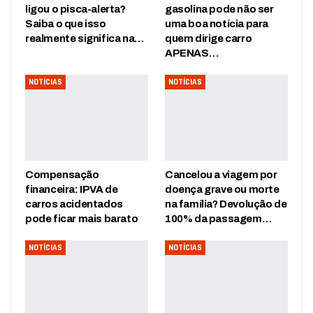
ligou o pisca-alerta?
gasolina pode não ser
Saiba o que isso
uma boa notícia para
realmente significa na…
quem dirige carro
APENAS…
NOTÍCIAS
NOTÍCIAS
Compensação
Cancelou a viagem por
financeira: IPVA de
doença grave ou morte
carros acidentados
na família? Devolução de
pode ficar mais barato
100% da passagem…
NOTÍCIAS
NOTÍCIAS