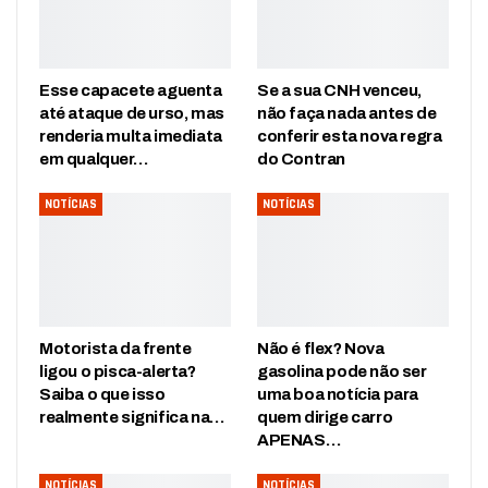
Esse capacete aguenta
Se a sua CNH venceu,
até ataque de urso, mas
não faça nada antes de
renderia multa imediata
conferir esta nova regra
em qualquer…
do Contran
NOTÍCIAS
NOTÍCIAS
Motorista da frente
Não é flex? Nova
ligou o pisca-alerta?
gasolina pode não ser
Saiba o que isso
uma boa notícia para
realmente significa na…
quem dirige carro
APENAS…
NOTÍCIAS
NOTÍCIAS