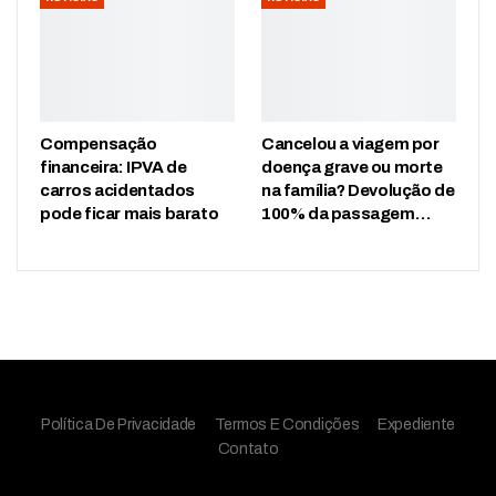
Compensação
Cancelou a viagem por
financeira: IPVA de
doença grave ou morte
carros acidentados
na família? Devolução de
pode ficar mais barato
100% da passagem…
Política De Privacidade
Termos E Condições
Expediente
Contato