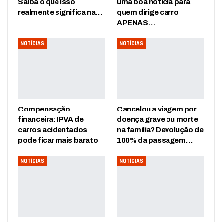
Saiba o que isso
uma boa notícia para
realmente significa na…
quem dirige carro
APENAS…
NOTÍCIAS
NOTÍCIAS
Compensação
Cancelou a viagem por
financeira: IPVA de
doença grave ou morte
carros acidentados
na família? Devolução de
pode ficar mais barato
100% da passagem…
NOTÍCIAS
NOTÍCIAS