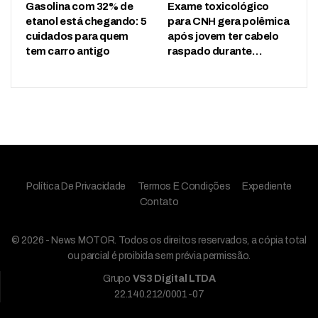
Gasolina com 32% de
Exame toxicológico
etanol está chegando: 5
para CNH gera polêmica
cuidados para quem
após jovem ter cabelo
tem carro antigo
raspado durante…
Política De Privacidade
Termos E Condições
Expediente
Contato
© 2026 - News MOTOR. Todos os direitos reservados, a cópia total
ou parcial é proibida sem prévia permissão.
Grupo
VS3 Digital LTDA
22.140.212/0001-07