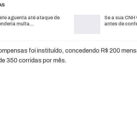
AS
ete aguenta até ataque de
Se a sua CNH 
enderia multa…
antes de conf
mpensas foi instituído, concedendo R$ 200 mens
de 350 corridas por mês.