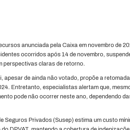
 recursos anunciada pela Caixa em novembro de 20
acidentes ocorridos após 14 de novembro, suspend
 perspectivas claras de retorno.
i, apesar de ainda não votado, propõe a retomada
 2024. Entretanto, especialistas alertam que, mes
ento pode não ocorrer neste ano, dependendo das 
de Seguros Privados (Susep) estima um custo míni
o do DPVAT, mantendo a cobertura de indenizaçõe