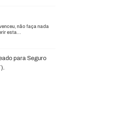
venceu, não faça nada
erir esta…
eado para Seguro
).