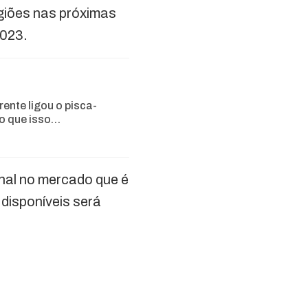
egiões nas próximas
2023.
rente ligou o pisca-
 o que isso…
nal no mercado que é
disponíveis será