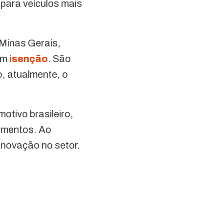
 para veículos mais
 Minas Gerais,
bem
isenção
. São
o, atualmente, o
otivo brasileiro,
timentos. Ao
inovação no setor.