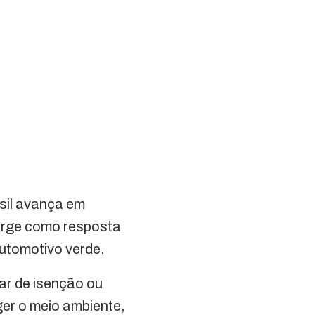
sil avança em
urge como resposta
utomotivo verde.
iar de isenção ou
er o meio ambiente,