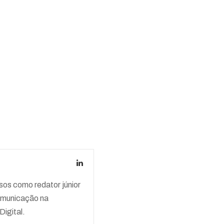
os como redator júnior
comunicação na
igital.