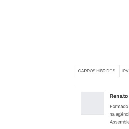
CARROS HÍBRIDOS
IPV
Renato
Formado 
na agênc
Assemblei