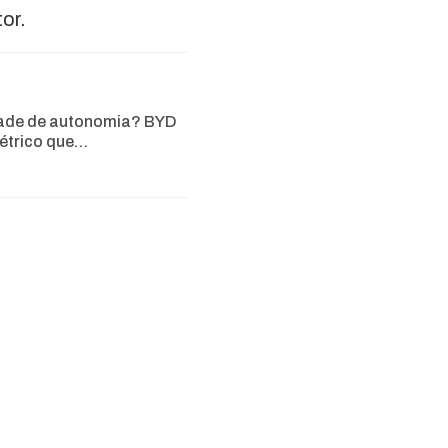
or.
ade de autonomia? BYD
létrico que…