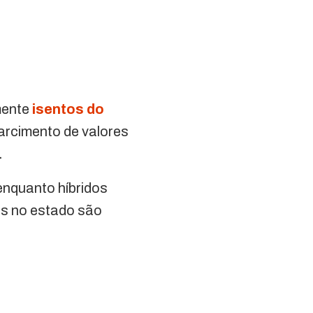
amente
isentos do
sarcimento de valores
.
enquanto híbridos
os no estado são