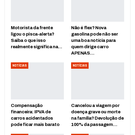
Motorista da frente
Não é flex? Nova
ligou o pisca-alerta?
gasolina pode não ser
Saiba o que isso
uma boa notícia para
realmente significa na…
quem dirige carro
APENAS…
NOTÍCIAS
NOTÍCIAS
Compensação
Cancelou a viagem por
financeira: IPVA de
doença grave ou morte
carros acidentados
na família? Devolução de
pode ficar mais barato
100% da passagem…