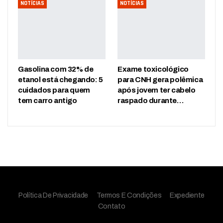
NOTÍCIAS
NOTÍCIAS
Gasolina com 32% de
Exame toxicológico
etanol está chegando: 5
para CNH gera polêmica
cuidados para quem
após jovem ter cabelo
tem carro antigo
raspado durante…
Política De Privacidade
Termos E Condições
Expediente
Contato