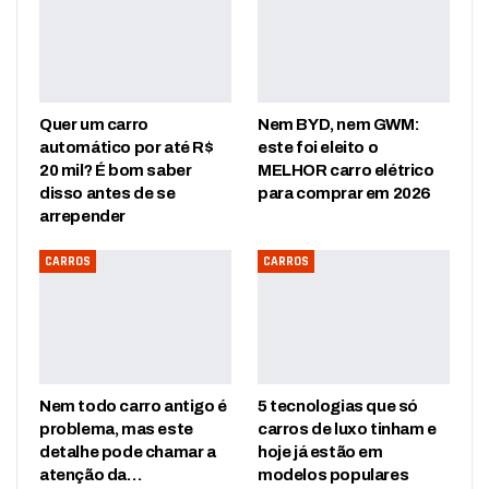
Quer um carro
Nem BYD, nem GWM:
automático por até R$
este foi eleito o
20 mil? É bom saber
MELHOR carro elétrico
disso antes de se
para comprar em 2026
arrepender
CARROS
CARROS
Nem todo carro antigo é
5 tecnologias que só
problema, mas este
carros de luxo tinham e
detalhe pode chamar a
hoje já estão em
atenção da…
modelos populares