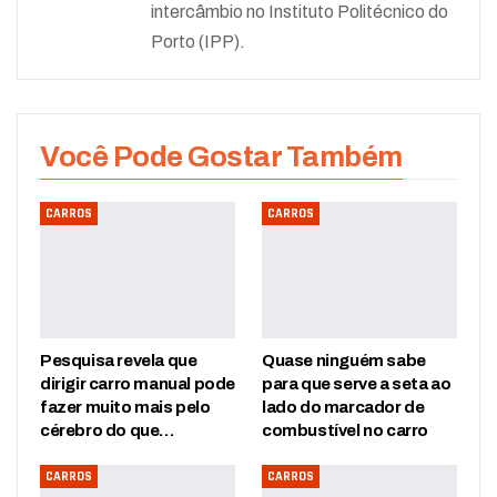
intercâmbio no Instituto Politécnico do
Porto (IPP).
Você Pode Gostar Também
CARROS
CARROS
Pesquisa revela que
Quase ninguém sabe
dirigir carro manual pode
para que serve a seta ao
fazer muito mais pelo
lado do marcador de
cérebro do que…
combustível no carro
CARROS
CARROS