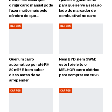
dirigir carro manual pode
para que serve a seta ao
fazer muito mais pelo
lado do marcador de
cérebro do que…
combustível no carro
CARROS
CARROS
Quer um carro
Nem BYD, nem GWM:
automático por até R$
este foi eleito o
20 mil? É bom saber
MELHOR carro elétrico
disso antes de se
para comprar em 2026
arrepender
CARROS
CARROS