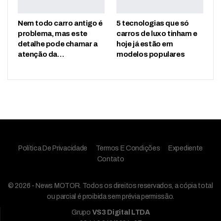
Nem todo carro antigo é
5 tecnologias que só
problema, mas este
carros de luxo tinham e
detalhe pode chamar a
hoje já estão em
atenção da…
modelos populares
Política De Privacidade
Termos E Condições
Expediente
Contato
© 2026 - News MOTOR. Todos os direitos reservados, a cópia total
ou parcial é proibida sem prévia permissão.
Grupo
VS3 Digital LTDA