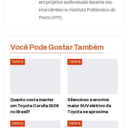
em projetos audiovisuais durante seu
intercâmbio no Instituto Politécnico do
Porto (IPP).
Você Pode Gostar Também
TOYOTA
TOYOTA
Quanto custa manter
Silencioso e enorme:
um Toyota Corolla 2026
maior SUV elétrico da
no Brasil?
Toyota se aproxima
TOYOTA
TOYOTA