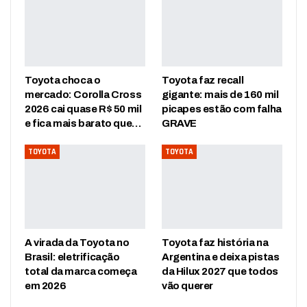
Toyota choca o
Toyota faz recall
mercado: Corolla Cross
gigante: mais de 160 mil
2026 cai quase R$ 50 mil
picapes estão com falha
e fica mais barato que…
GRAVE
TOYOTA
TOYOTA
A virada da Toyota no
Toyota faz história na
Brasil: eletrificação
Argentina e deixa pistas
total da marca começa
da Hilux 2027 que todos
em 2026
vão querer