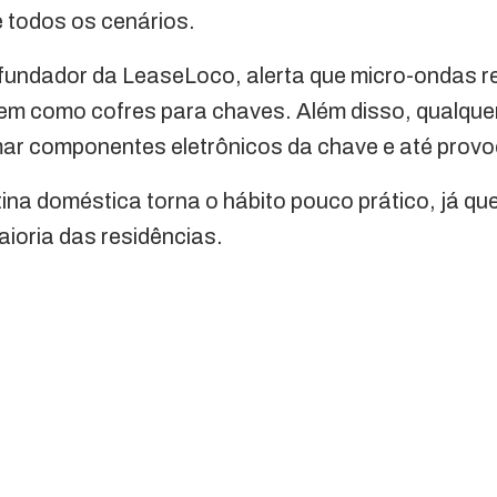
 todos os cenários.
fundador da LeaseLoco, alerta que micro-ondas r
vem como cofres para chaves. Além disso, qualque
mar componentes eletrônicos da chave e até provo
tina doméstica torna o hábito pouco prático, já qu
ioria das residências.