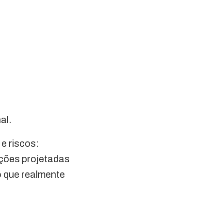
al.
e riscos:
uções projetadas
 que realmente