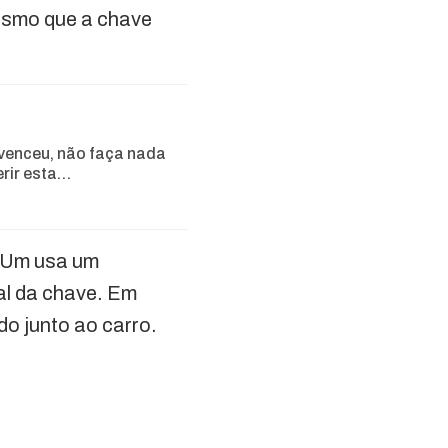
mesmo que a chave
venceu, não faça nada
erir esta…
. Um usa um
al da chave. Em
o junto ao carro.