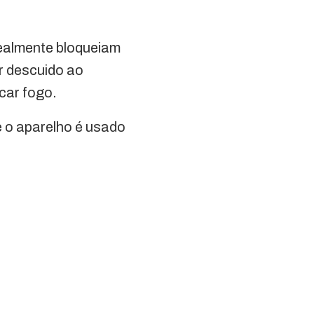
ealmente bloqueiam
r descuido ao
car fogo.
e o aparelho é usado