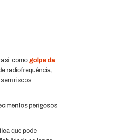
rasil como
golpe da
de radiofrequência,
l sem riscos
uecimentos perigosos
tica que pode