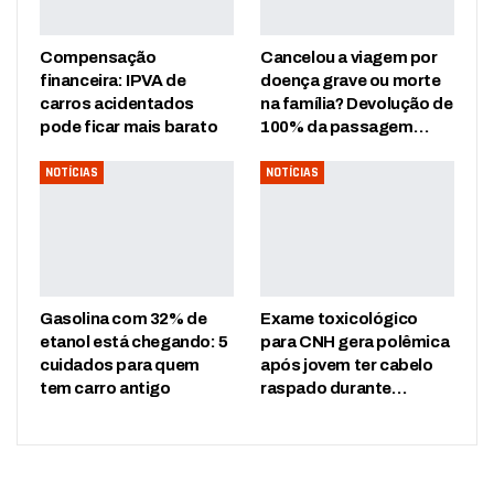
Compensação
Cancelou a viagem por
financeira: IPVA de
doença grave ou morte
carros acidentados
na família? Devolução de
pode ficar mais barato
100% da passagem…
NOTÍCIAS
NOTÍCIAS
Gasolina com 32% de
Exame toxicológico
etanol está chegando: 5
para CNH gera polêmica
cuidados para quem
após jovem ter cabelo
tem carro antigo
raspado durante…