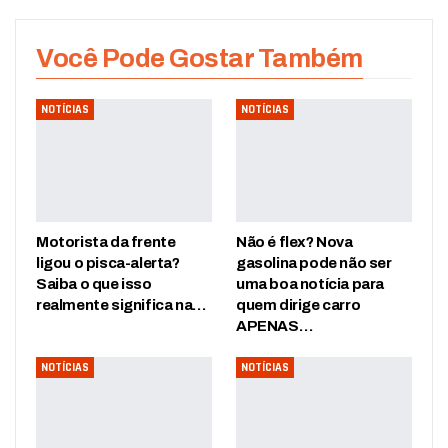
Você Pode Gostar Também
NOTÍCIAS
NOTÍCIAS
Motorista da frente
Não é flex? Nova
ligou o pisca-alerta?
gasolina pode não ser
Saiba o que isso
uma boa notícia para
realmente significa na…
quem dirige carro
APENAS…
NOTÍCIAS
NOTÍCIAS