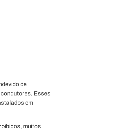
indevido de
os condutores. Esses
instalados em
roibidos, muitos