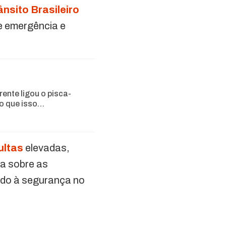
nsito Brasileiro
de emergência e
rente ligou o pisca-
 o que isso…
ultas
elevadas,
ra sobre as
ando à segurança no