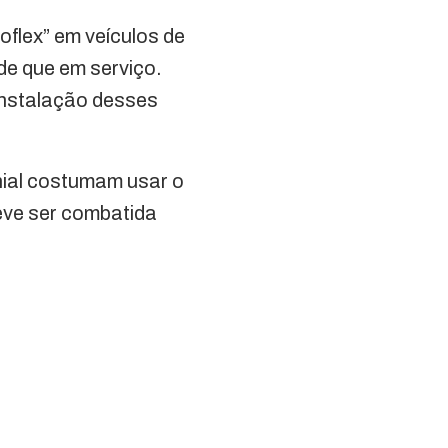
flex” em veículos de
de que em serviço.
 instalação desses
nial costumam usar o
deve ser combatida