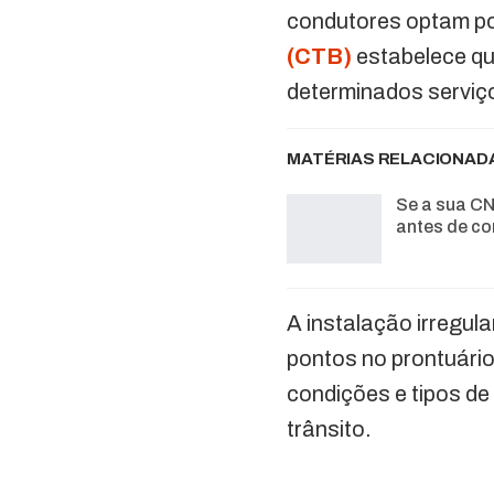
condutores optam por
(CTB)
estabelece que
determinados serviço
MATÉRIAS RELACIONAD
Se a sua CN
antes de co
A instalação irregul
pontos no prontuário 
condições e tipos de 
trânsito.