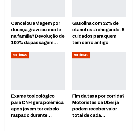
Cancelou a viagem por
Gasolina com 32% de
doença grave ou morte
etanol está chegando: 5
na família? Devolução de
cuidados para quem
100% da passagem…
tem carro antigo
NOTÍCIAS
NOTÍCIAS
Exame toxicológico
Fim da taxa por corrida?
para CNH gera polêmica
Motoristas da Uber já
após jovem ter cabelo
podem receber valor
raspado durante…
total de cada…