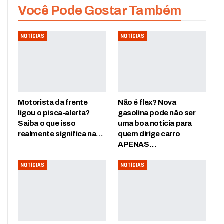
Você Pode Gostar Também
NOTÍCIAS
NOTÍCIAS
Motorista da frente
Não é flex? Nova
ligou o pisca-alerta?
gasolina pode não ser
Saiba o que isso
uma boa notícia para
realmente significa na…
quem dirige carro
APENAS…
NOTÍCIAS
NOTÍCIAS