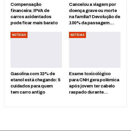
Compensação
Cancelou a viagem por
financeira: IPVA de
doença grave ou morte
carros acidentados
na família? Devolução de
pode ficar mais barato
100% da passagem…
NOTÍCIAS
NOTÍCIAS
Gasolina com 32% de
Exame toxicológico
etanol está chegando: 5
para CNH gera polêmica
cuidados para quem
após jovem ter cabelo
tem carro antigo
raspado durante…