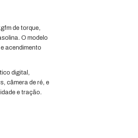
kgfm de torque,
asolina. O modelo
e e acendimento
co digital,
s, câmera de ré, e
idade e tração.