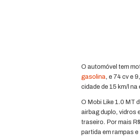
O automóvel tem moto
gasolina
, e 74 cv e 
cidade de 15 km/l na 
O Mobi Like 1.0 MT d
airbag duplo, vidros
traseiro. Por mais R
partida em rampas e 