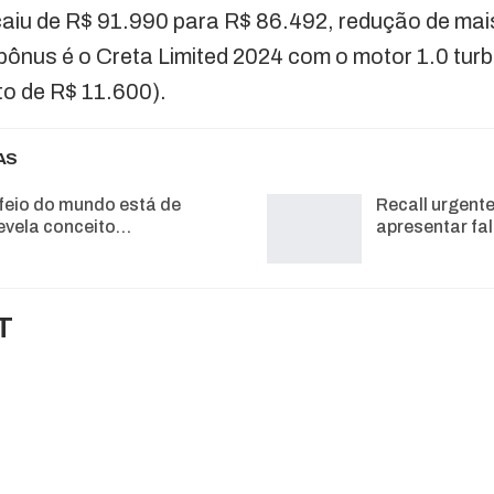
caiu de R$ 91.990 para R$ 86.492, redução de mais
ônus é o Creta Limited 2024 com o motor 1.0 turb
o de R$ 11.600).
AS
feio do mundo está de
Recall urgent
 revela conceito…
apresentar fa
T