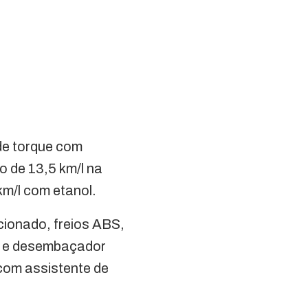
de torque com
o de 13,5 km/l na
km/l com etanol.
cionado, freios ABS,
or e desembaçador
 com assistente de