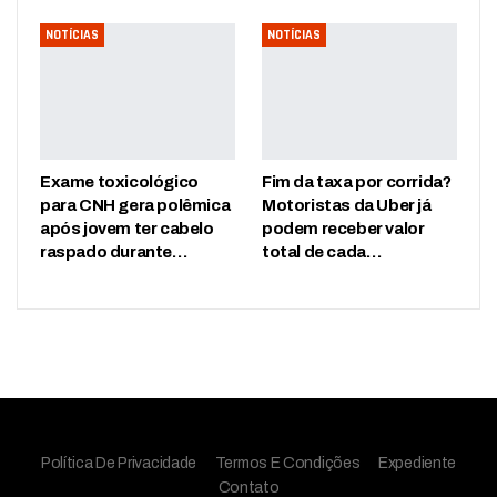
NOTÍCIAS
NOTÍCIAS
Exame toxicológico
Fim da taxa por corrida?
para CNH gera polêmica
Motoristas da Uber já
após jovem ter cabelo
podem receber valor
raspado durante…
total de cada…
Política De Privacidade
Termos E Condições
Expediente
Contato