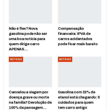
Não é flex? Nova
Compensação
gasolina pode não ser
financeira: IPVA de
uma boa notícia para
carros acidentados
quem dirige carro
pode ficar mais barato
APENAS…
NOTÍCIAS
NOTÍCIAS
Cancelou a viagem por
Gasolina com 32% de
doença grave ou morte
etanol está chegando: 5
na família? Devolução de
cuidados para quem
100% da passagem…
tem carro antigo