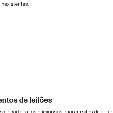
inexistentes.
entos de leilões
 de carteira, os criminosos criaram sites de leilão