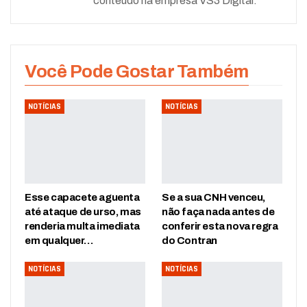
conteúdo na empresa VS3 Digital.
Você Pode Gostar Também
NOTÍCIAS
NOTÍCIAS
Esse capacete aguenta
Se a sua CNH venceu,
até ataque de urso, mas
não faça nada antes de
renderia multa imediata
conferir esta nova regra
em qualquer…
do Contran
NOTÍCIAS
NOTÍCIAS