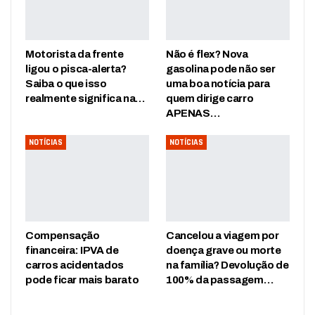
Motorista da frente
Não é flex? Nova
ligou o pisca-alerta?
gasolina pode não ser
Saiba o que isso
uma boa notícia para
realmente significa na…
quem dirige carro
APENAS…
NOTÍCIAS
NOTÍCIAS
Compensação
Cancelou a viagem por
financeira: IPVA de
doença grave ou morte
carros acidentados
na família? Devolução de
pode ficar mais barato
100% da passagem…