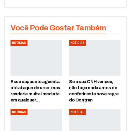
Você Pode Gostar Também
NOTÍCIAS
NOTÍCIAS
Esse capacete aguenta
Se a sua CNH venceu,
até ataque de urso, mas
não faça nada antes de
renderia multa imediata
conferir esta nova regra
em qualquer…
do Contran
NOTÍCIAS
NOTÍCIAS