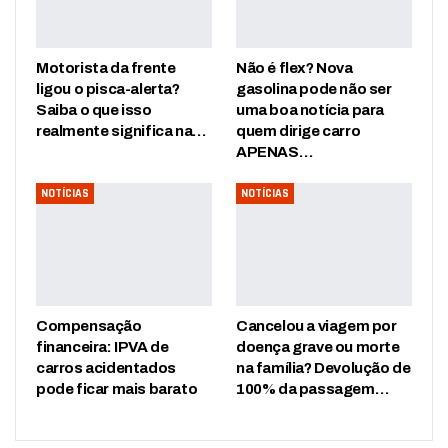
Motorista da frente
Não é flex? Nova
ligou o pisca-alerta?
gasolina pode não ser
Saiba o que isso
uma boa notícia para
realmente significa na…
quem dirige carro
APENAS…
NOTÍCIAS
NOTÍCIAS
Compensação
Cancelou a viagem por
financeira: IPVA de
doença grave ou morte
carros acidentados
na família? Devolução de
pode ficar mais barato
100% da passagem…