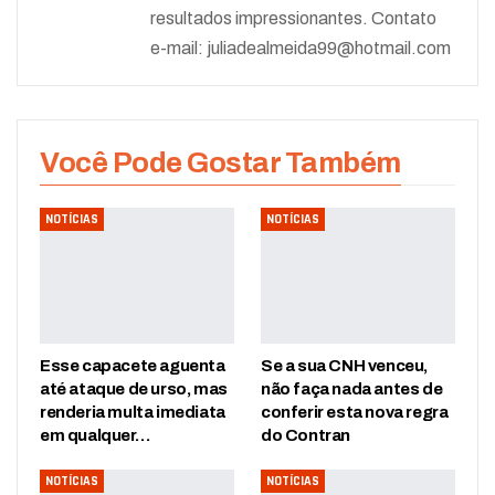
resultados impressionantes. Contato
e-mail:
juliadealmeida99@hotmail.com
Você Pode Gostar Também
NOTÍCIAS
NOTÍCIAS
Esse capacete aguenta
Se a sua CNH venceu,
até ataque de urso, mas
não faça nada antes de
renderia multa imediata
conferir esta nova regra
em qualquer…
do Contran
NOTÍCIAS
NOTÍCIAS