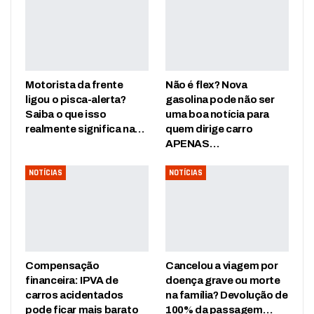
Motorista da frente
Não é flex? Nova
ligou o pisca-alerta?
gasolina pode não ser
Saiba o que isso
uma boa notícia para
realmente significa na…
quem dirige carro
APENAS…
NOTÍCIAS
NOTÍCIAS
Compensação
Cancelou a viagem por
financeira: IPVA de
doença grave ou morte
carros acidentados
na família? Devolução de
pode ficar mais barato
100% da passagem…